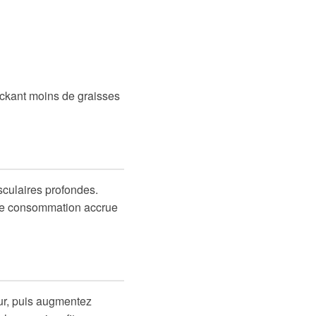
ockant moins de graisses
usculaires profondes.
une consommation accrue
ur, puis augmentez