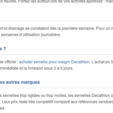
 heures. Portez-les surtout lors de vos activités sportives : marc
t et drainage se constatent dès la première semaine. Pour un rés
 semaines d’utilisation journalière.
e ?
e officiel :
acheter semelle pour maigrir Decathlon
. L'achat en l
 immédiate et la livraison sous 3 à 5 jours.
 vs autres marques
 semelles trop rigides ou trop molles, les semelles Decathlon of
ité. Leur prix reste très compétitif comparé aux références vendu
es.