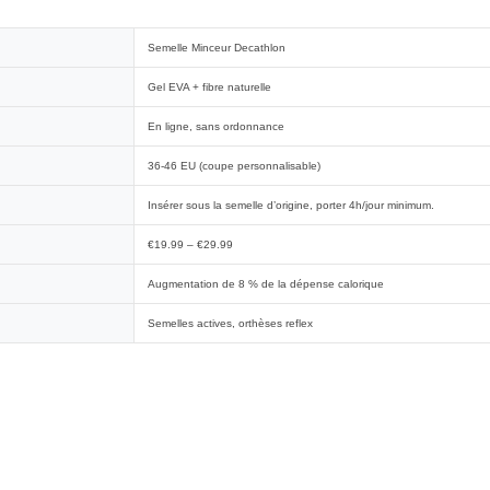
Semelle Minceur Decathlon
Gel EVA + fibre naturelle
En ligne, sans ordonnance
36-46 EU (coupe personnalisable)
Insérer sous la semelle d’origine, porter 4h/jour minimum.
€19.99 – €29.99
Augmentation de 8 % de la dépense calorique
Semelles actives, orthèses reflex