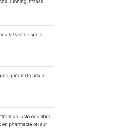
he, running, fitness.
ultat visible sur la
igne garantit le prix le
frent un juste équilibre
es en pharmacie ou sur