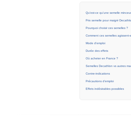
Qu'est-ce qu'une semelle minceu
Prix semelle pour maigrir Decathl
Pourquoi choisir ces semelles ?
Comment ces semelles agissent-e
Mode d'emploi
Durée des effets
Où acheter en France ?
Semelles Decathlon vs autres ma
Contre-indications
Précautions d’emploi
Effets indésirables possibles