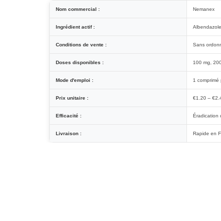
Nom commercial :
Nemanex
Ingrédient actif :
Albendazole 
Conditions de vente :
Sans ordon
Doses disponibles :
100 mg, 200
Mode d'emploi :
1 comprimé p
Prix unitaire :
€1.20 – €2.
Efficacité :
Éradication
Livraison :
Rapide en Fr