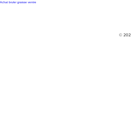
Achat bruler graisse ventre
© 2023