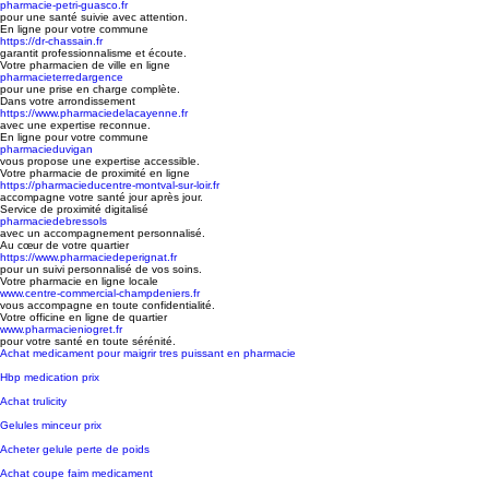
pharmacie-petri-guasco.fr
pour une santé suivie avec attention.
En ligne pour votre commune
https://dr-chassain.fr
garantit professionnalisme et écoute.
Votre pharmacien de ville en ligne
pharmacieterredargence
pour une prise en charge complète.
Dans votre arrondissement
https://www.pharmaciedelacayenne.fr
avec une expertise reconnue.
En ligne pour votre commune
pharmacieduvigan
vous propose une expertise accessible.
Votre pharmacie de proximité en ligne
https://pharmacieducentre-montval-sur-loir.fr
accompagne votre santé jour après jour.
Service de proximité digitalisé
pharmaciedebressols
avec un accompagnement personnalisé.
Au cœur de votre quartier
https://www.pharmaciedeperignat.fr
pour un suivi personnalisé de vos soins.
Votre pharmacie en ligne locale
www.centre-commercial-champdeniers.fr
vous accompagne en toute confidentialité.
Votre officine en ligne de quartier
www.pharmacieniogret.fr
pour votre santé en toute sérénité.
Achat medicament pour maigrir tres puissant en pharmacie
Hbp medication prix
Achat trulicity
Gelules minceur prix
Acheter gelule perte de poids
Achat coupe faim medicament