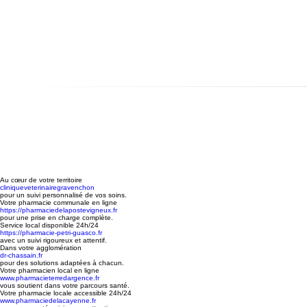
Au cœur de votre territoire
cliniqueveterinairegravenchon
pour un suivi personnalisé de vos soins.
Votre pharmacie communale en ligne
https://pharmaciedelapostevigneux.fr
pour une prise en charge complète.
Service local disponible 24h/24
https://pharmacie-petri-guasco.fr
avec un suivi rigoureux et attentif.
Dans votre agglomération
dr-chassain.fr
pour des solutions adaptées à chacun.
Votre pharmacien local en ligne
www.pharmacieterredargence.fr
vous soutient dans votre parcours santé.
Votre pharmacie locale accessible 24h/24
www.pharmaciedelacayenne.fr