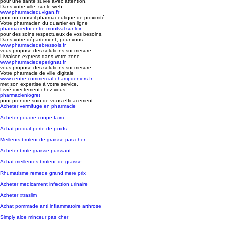
pour une santé suivie avec attention.
Dans votre ville, sur le web
www.pharmacieduvigan.fr
pour un conseil pharmaceutique de proximité.
Votre pharmacien du quartier en ligne
pharmacieducentre-montval-sur-loir
pour des soins respectueux de vos besoins.
Dans votre département, pour vous
www.pharmaciedebressols.fr
vous propose des solutions sur mesure.
Livraison express dans votre zone
www.pharmaciedeperignat.fr
vous propose des solutions sur mesure.
Votre pharmacie de ville digitale
www.centre-commercial-champdeniers.fr
met son expertise à votre service.
Livré directement chez vous
pharmacieniogret
pour prendre soin de vous efficacement.
Acheter vermifuge en pharmacie
Acheter poudre coupe faim
Achat produit perte de poids
Meilleurs bruleur de graisse pas cher
Acheter brule graisse puissant
Achat meilleures bruleur de graisse
Rhumatisme remede grand mere prix
Acheter medicament infection urinaire
Acheter xtraslim
Achat pommade anti inflammatoire arthrose
Simply aloe minceur pas cher