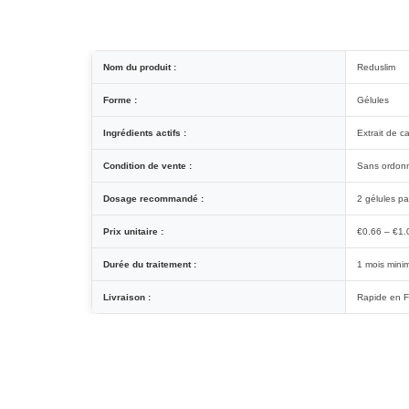
Nom du produit :
Reduslim
Forme :
Gélules
Ingrédients actifs :
Extrait de c
Condition de vente :
Sans ordon
Dosage recommandé :
2 gélules pa
Prix unitaire :
€0.66 – €1.
Durée du traitement :
1 mois min
Livraison :
Rapide en 