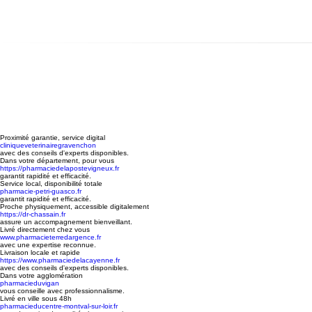
Proximité garantie, service digital
cliniqueveterinairegravenchon
avec des conseils d'experts disponibles.
Dans votre département, pour vous
https://pharmaciedelapostevigneux.fr
garantit rapidité et efficacité.
Service local, disponibilité totale
pharmacie-petri-guasco.fr
garantit rapidité et efficacité.
Proche physiquement, accessible digitalement
https://dr-chassain.fr
assure un accompagnement bienveillant.
Livré directement chez vous
www.pharmacieterredargence.fr
avec une expertise reconnue.
Livraison locale et rapide
https://www.pharmaciedelacayenne.fr
avec des conseils d'experts disponibles.
Dans votre agglomération
pharmacieduvigan
vous conseille avec professionnalisme.
Livré en ville sous 48h
pharmacieducentre-montval-sur-loir.fr