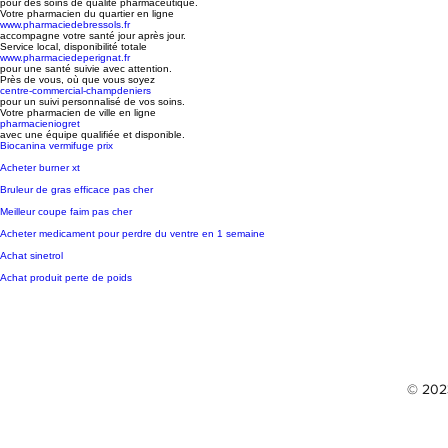
pour des soins de qualité pharmaceutique.
Votre pharmacien du quartier en ligne
www.pharmaciedebressols.fr
accompagne votre santé jour après jour.
Service local, disponibilité totale
www.pharmaciedeperignat.fr
pour une santé suivie avec attention.
Près de vous, où que vous soyez
centre-commercial-champdeniers
pour un suivi personnalisé de vos soins.
Votre pharmacien de ville en ligne
pharmacieniogret
avec une équipe qualifiée et disponible.
Biocanina vermifuge prix
Acheter burner xt
Bruleur de gras efficace pas cher
Meilleur coupe faim pas cher
Acheter medicament pour perdre du ventre en 1 semaine
Achat sinetrol
Achat produit perte de poids
© 2023