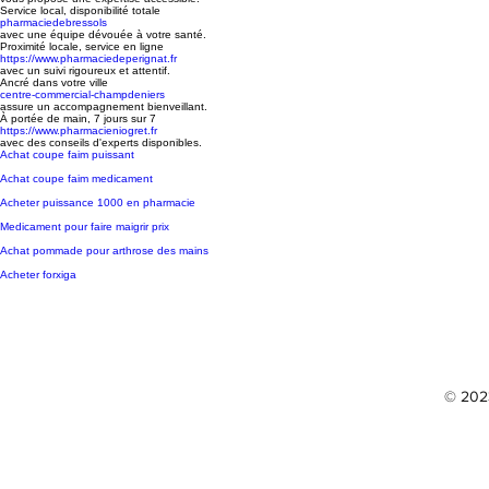
Service local, disponibilité totale
pharmaciedebressols
avec une équipe dévouée à votre santé.
Proximité locale, service en ligne
https://www.pharmaciedeperignat.fr
avec un suivi rigoureux et attentif.
Ancré dans votre ville
centre-commercial-champdeniers
assure un accompagnement bienveillant.
À portée de main, 7 jours sur 7
https://www.pharmacieniogret.fr
avec des conseils d'experts disponibles.
Achat coupe faim puissant
Achat coupe faim medicament
Acheter puissance 1000 en pharmacie
Medicament pour faire maigrir prix
Achat pommade pour arthrose des mains
Acheter forxiga
© 2023