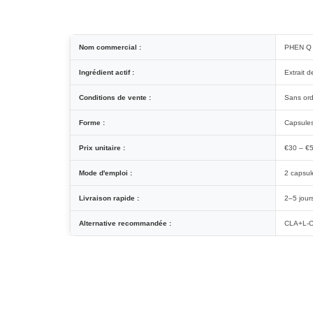
Nom commercial :
PHEN Q
Ingrédient actif :
Extrait 
Conditions de vente :
Sans or
Forme :
Capsule
Prix unitaire :
€30 – €
Mode d'emploi :
2 capsule
Livraison rapide :
2–5 jour
Alternative recommandée :
CLA+L-Ca