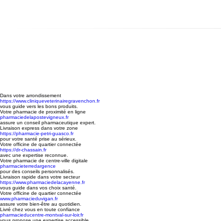
Dans votre arrondissement
https://www.cliniqueveterinairegravenchon.fr
vous guide vers les bons produits.
Votre pharmacie de proximité en ligne
pharmaciedelapostevigneux.fr
assure un conseil pharmaceutique expert.
Livraison express dans votre zone
https://pharmacie-petri-guasco.fr
pour votre santé prise au sérieux.
Votre officine de quartier connectée
https://dr-chassain.fr
avec une expertise reconnue.
Votre pharmacie de centre-ville digitale
pharmacieterredargence
pour des conseils personnalisés.
Livraison rapide dans votre secteur
https://www.pharmaciedelacayenne.fr
vous guide dans vos choix santé.
Votre officine de quartier connectée
www.pharmacieduvigan.fr
assure votre bien-être au quotidien.
Livré chez vous en toute confiance
pharmacieducentre-montval-sur-loir.fr
vous propose une expertise accessible.