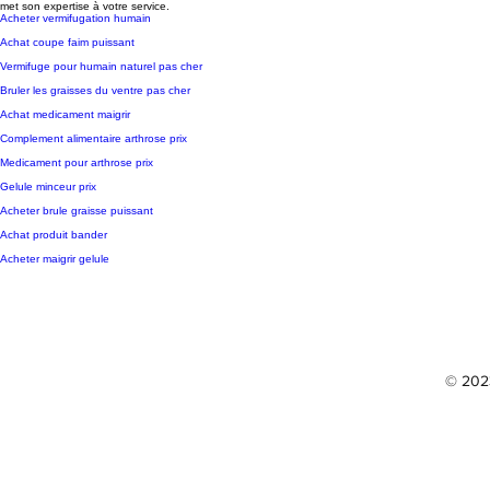
met son expertise à votre service.
Acheter vermifugation humain
Achat coupe faim puissant
Vermifuge pour humain naturel pas cher
Bruler les graisses du ventre pas cher
Achat medicament maigrir
Complement alimentaire arthrose prix
Medicament pour arthrose prix
Gelule minceur prix
Acheter brule graisse puissant
Achat produit bander
Acheter maigrir gelule
© 2023