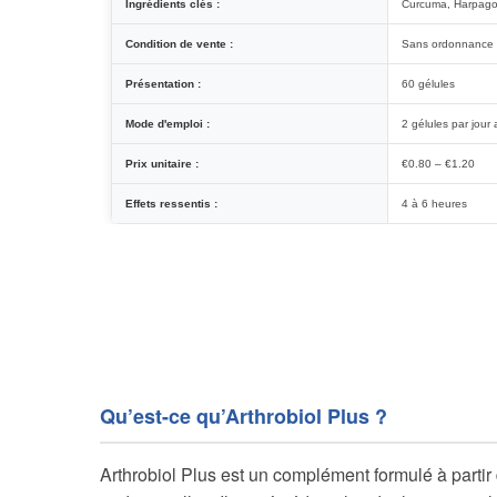
Ingrédients clés :
Curcuma, Harpago
Condition de vente :
Sans ordonnance
Présentation :
60 gélules
Mode d'emploi :
2 gélules par jour
Prix unitaire :
€0.80 – €1.20
Effets ressentis :
4 à 6 heures
Qu’est-ce qu’Arthrobiol Plus ?
Arthrobiol Plus est un complément formulé à partir 