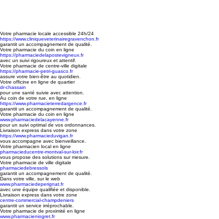
Votre pharmacie locale accessible 24h/24
https://www.cliniqueveterinairegravenchon.fr
garantit un accompagnement de qualité.
Votre pharmacie du coin en ligne
https://pharmaciedelapostevigneux.fr
avec un suivi rigoureux et attentif.
Votre pharmacie de centre-ville digitale
https://pharmacie-petri-guasco.fr
assure votre bien-être au quotidien.
Votre officine en ligne de quartier
dr-chassain
pour une santé suivie avec attention.
Au coin de votre rue, en ligne
https://www.pharmacieterredargence.fr
garantit un accompagnement de qualité.
Votre pharmacie du coin en ligne
www.pharmaciedelacayenne.fr
pour un suivi optimal de vos ordonnances.
Livraison express dans votre zone
https://www.pharmacieduvigan.fr
vous accompagne avec bienveillance.
Votre pharmacien local en ligne
pharmacieducentre-montval-sur-loir.fr
vous propose des solutions sur mesure.
Votre pharmacie de ville digitale
pharmaciedebressols
garantit un accompagnement de qualité.
Dans votre ville, sur le web
www.pharmaciedeperignat.fr
avec une équipe qualifiée et disponible.
Livraison express dans votre zone
centre-commercial-champdeniers
garantit un service irréprochable.
Votre pharmacie de proximité en ligne
www.pharmacieniogret.fr