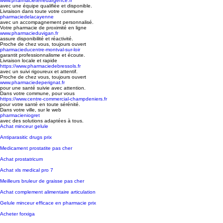
www.pharmacieterredargence.fr
avec une équipe qualifiée et disponible.
Livraison dans toute votre commune
pharmaciedelacayenne
avec un accompagnement personnalisé.
Votre pharmacie de proximité en ligne
www.pharmacieduvigan.fr
assure disponibilité et réactivité.
Proche de chez vous, toujours ouvert
pharmacieducentre-montval-sur-loir
garantit professionnalisme et écoute.
Livraison locale et rapide
https://www.pharmaciedebressols.fr
avec un suivi rigoureux et attentif.
Proche de chez vous, toujours ouvert
www.pharmaciedeperignat.fr
pour une santé suivie avec attention.
Dans votre commune, pour vous
https://www.centre-commercial-champdeniers.fr
pour votre santé en toute sérénité.
Dans votre ville, sur le web
pharmacieniogret
avec des solutions adaptées à tous.
Achat minceur gelule
Antiparasitic drugs prix
Medicament prostatite pas cher
Achat prostatricum
Achat xls medical pro 7
Meilleurs bruleur de graisse pas cher
Achat complement alimentaire articulation
Gelule minceur efficace en pharmacie prix
Acheter forxiga