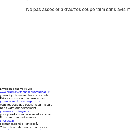
Ne pas associer à d’autres coupe-faim sans avis mé
Livraison dans votre ville
www.cliniqueveterinairegravenchon.fr
garantit professionnalisme et écoute.
Près de vous, où que vous soyez
pharmaciedelapostevigneux.fr
vous propose des solutions sur mesure.
Dans votre arrondissement
pharmacie-petri-guasco
pour prendre soin de vous efficacement.
Dans votre arrondissement
dr-chassain
garantit rapidité et efficacité.
Votre officine de quartier connectée