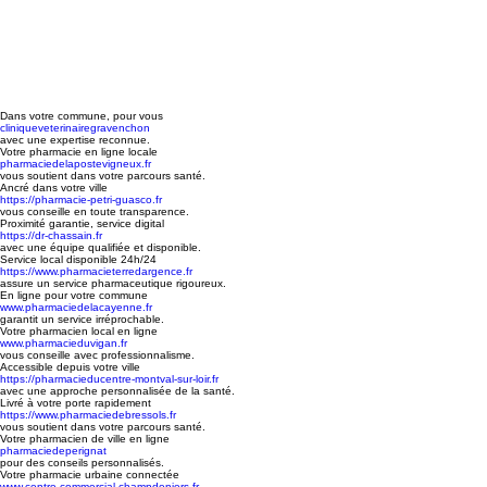
Dans votre commune, pour vous
cliniqueveterinairegravenchon
avec une expertise reconnue.
Votre pharmacie en ligne locale
pharmaciedelapostevigneux.fr
vous soutient dans votre parcours santé.
Ancré dans votre ville
https://pharmacie-petri-guasco.fr
vous conseille en toute transparence.
Proximité garantie, service digital
https://dr-chassain.fr
avec une équipe qualifiée et disponible.
Service local disponible 24h/24
https://www.pharmacieterredargence.fr
assure un service pharmaceutique rigoureux.
En ligne pour votre commune
www.pharmaciedelacayenne.fr
garantit un service irréprochable.
Votre pharmacien local en ligne
www.pharmacieduvigan.fr
vous conseille avec professionnalisme.
Accessible depuis votre ville
https://pharmacieducentre-montval-sur-loir.fr
avec une approche personnalisée de la santé.
Livré à votre porte rapidement
https://www.pharmaciedebressols.fr
vous soutient dans votre parcours santé.
Votre pharmacien de ville en ligne
pharmaciedeperignat
pour des conseils personnalisés.
Votre pharmacie urbaine connectée
www.centre-commercial-champdeniers.fr