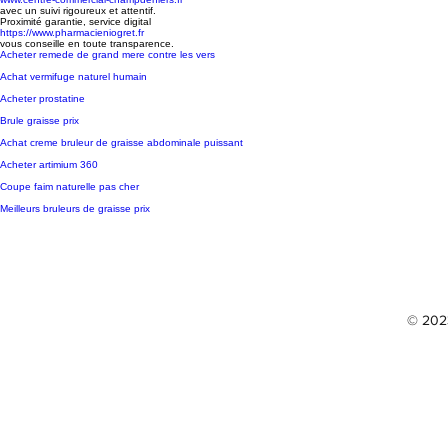
avec un suivi rigoureux et attentif.
Proximité garantie, service digital
https://www.pharmacieniogret.fr
vous conseille en toute transparence.
Acheter remede de grand mere contre les vers
Achat vermifuge naturel humain
Acheter prostatine
Brule graisse prix
Achat creme bruleur de graisse abdominale puissant
Acheter artimium 360
Coupe faim naturelle pas cher
Meilleurs bruleurs de graisse prix
© 2023