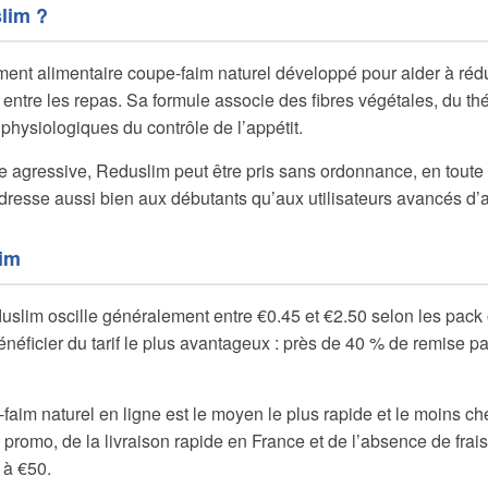
lim ?
nt alimentaire coupe‐faim naturel développé pour aider à rédu
s entre les repas. Sa formule associe des fibres végétales, du th
s physiologiques du contrôle de l’appétit.
agressive, Reduslim peut être pris sans ordonnance, en toute 
s’adresse aussi bien aux débutants qu’aux utilisateurs avancés d’
lim
slim oscille généralement entre €0.45 et €2.50 selon les pack o
éficier du tarif le plus avantageux : près de 40 % de remise par
im naturel en ligne est le moyen le plus rapide et le moins che
 promo, de la livraison rapide en France et de l’absence de frais
à €50.