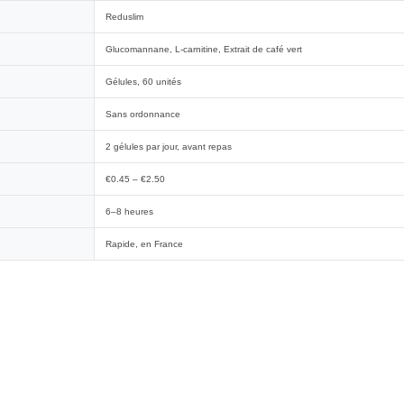
Reduslim
Glucomannane, L-carnitine, Extrait de café vert
Gélules, 60 unités
Sans ordonnance
2 gélules par jour, avant repas
€0.45 – €2.50
6–8 heures
Rapide, en France