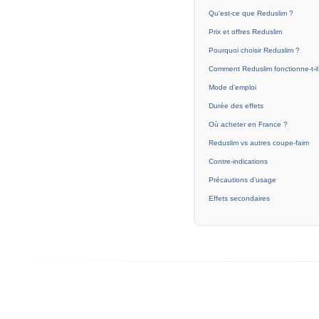
Qu'est-ce que Reduslim ?
Prix et offres Reduslim
Pourquoi choisir Reduslim ?
Comment Reduslim fonctionne-t-il
Mode d'emploi
Durée des effets
Où acheter en France ?
Reduslim vs autres coupe-faim
Contre-indications
Précautions d’usage
Effets secondaires