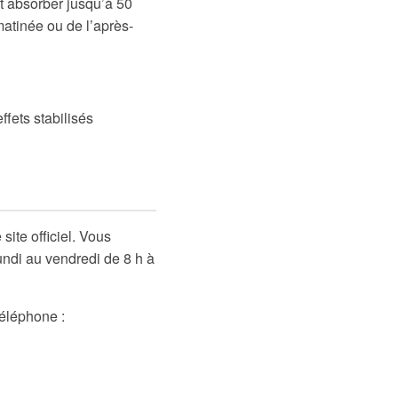
t absorber jusqu’à 50
matinée ou de l’après-
ffets stabilisés
ite officiel. Vous
undi au vendredi de 8 h à
Téléphone :