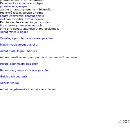
Proximité locale, service en ligne
pharmaciedeperignat
assure un accompagnement bienveillant.
Proximité locale, service en ligne
centre-commercial-champdeniers
met son expertise à votre service.
Proche de chez vous, toujours ouvert
https://www.pharmacieniogret.fr
offre une écoute attentive et professionnelle.
Achat minceur gelule
Vermifuge pour humain naturel pas cher
Maigrir medicament pas cher
Achat produits pour bander
Acheter medicament pour perdre du ventre en 1 semaine
Piqure pour maigrir pas cher
Bruleur de graisses efficace pas cher
Gelules minceur prix
Acheter xatral
Achat complement alimentaire articulation
© 2023