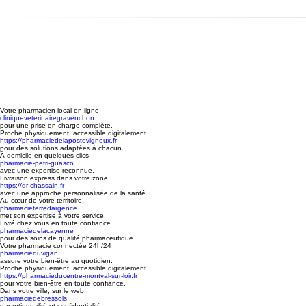
Votre pharmacien local en ligne
cliniqueveterinairegravenchon
pour une prise en charge complète.
Proche physiquement, accessible digitalement
https://pharmaciedelapostevigneux.fr
pour des solutions adaptées à chacun.
À domicile en quelques clics
pharmacie-petri-guasco
avec une expertise reconnue.
Livraison express dans votre zone
https://dr-chassain.fr
avec une approche personnalisée de la santé.
Au cœur de votre territoire
pharmacieterredargence
met son expertise à votre service.
Livré chez vous en toute confiance
pharmaciedelacayenne
pour des soins de qualité pharmaceutique.
Votre pharmacie connectée 24h/24
pharmacieduvigan
assure votre bien-être au quotidien.
Proche physiquement, accessible digitalement
https://pharmacieducentre-montval-sur-loir.fr
pour votre bien-être en toute confiance.
Dans votre ville, sur le web
pharmaciedebressols
garantit qualité et confidentialité.