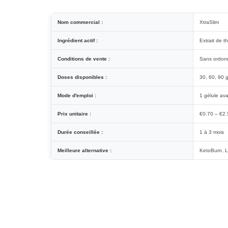
Nom commercial :
XtraSlim
Ingrédient actif :
Extrait de 
Conditions de vente :
Sans ordon
Doses disponibles :
30, 60, 90 g
Mode d'emploi :
1 gélule ava
Prix unitaire :
€0.70 – €2.
Durée conseillée :
1 à 3 mois
Meilleure alternative :
KetoBurn, 