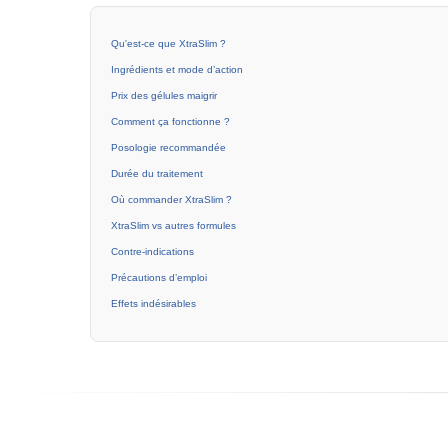
Qu'est-ce que XtraSlim ?
Ingrédients et mode d’action
Prix des gélules maigrir
Comment ça fonctionne ?
Posologie recommandée
Durée du traitement
Où commander XtraSlim ?
XtraSlim vs autres formules
Contre-indications
Précautions d’emploi
Effets indésirables