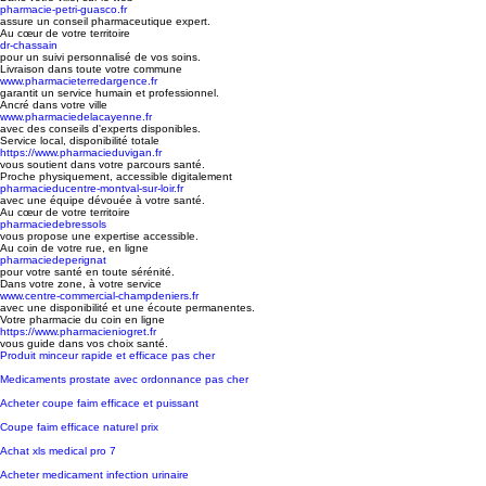
pharmacie-petri-guasco.fr
assure un conseil pharmaceutique expert.
Au cœur de votre territoire
dr-chassain
pour un suivi personnalisé de vos soins.
Livraison dans toute votre commune
www.pharmacieterredargence.fr
garantit un service humain et professionnel.
Ancré dans votre ville
www.pharmaciedelacayenne.fr
avec des conseils d'experts disponibles.
Service local, disponibilité totale
https://www.pharmacieduvigan.fr
vous soutient dans votre parcours santé.
Proche physiquement, accessible digitalement
pharmacieducentre-montval-sur-loir.fr
avec une équipe dévouée à votre santé.
Au cœur de votre territoire
pharmaciedebressols
vous propose une expertise accessible.
Au coin de votre rue, en ligne
pharmaciedeperignat
pour votre santé en toute sérénité.
Dans votre zone, à votre service
www.centre-commercial-champdeniers.fr
avec une disponibilité et une écoute permanentes.
Votre pharmacie du coin en ligne
https://www.pharmacieniogret.fr
vous guide dans vos choix santé.
Produit minceur rapide et efficace pas cher
Medicaments prostate avec ordonnance pas cher
Acheter coupe faim efficace et puissant
Coupe faim efficace naturel prix
Achat xls medical pro 7
Acheter medicament infection urinaire