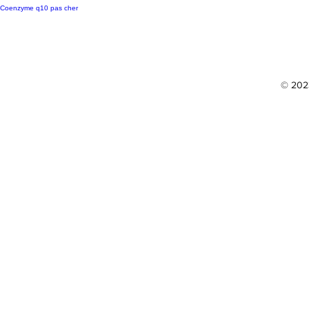
Coenzyme q10 pas cher
© 2023