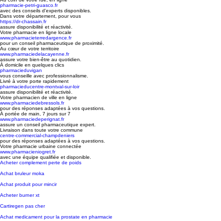
pharmacie-petri-guasco.fr
avec des conseils d'experts disponibles.
Dans votre département, pour vous
https://dr-chassain.fr
assure disponibilité et réactivité.
Votre pharmacie en ligne locale
www.pharmacieterredargence.fr
pour un conseil pharmaceutique de proximité.
Au cœur de votre territoire
www.pharmaciedelacayenne.fr
assure votre bien-être au quotidien.
À domicile en quelques clics
pharmacieduvigan
vous conseille avec professionnalisme.
Livré à votre porte rapidement
pharmacieducentre-montval-sur-loir
assure disponibilité et réactivité.
Votre pharmacien de ville en ligne
www.pharmaciedebressols.fr
pour des réponses adaptées à vos questions.
À portée de main, 7 jours sur 7
www.pharmaciedeperignat.fr
assure un conseil pharmaceutique expert.
Livraison dans toute votre commune
centre-commercial-champdeniers
pour des réponses adaptées à vos questions.
Votre pharmacie urbaine connectée
www.pharmacieniogret.fr
avec une équipe qualifiée et disponible.
Acheter complement perte de poids
Achat bruleur moka
Achat produit pour mincir
Acheter burner xt
Cartiregen pas cher
Achat medicament pour la prostate en pharmacie