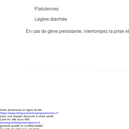
Flatulences
Légère diarrhée
En cas de gêne persistante, interrompez la prise e
Votre pharmacie en ligne locale
https://www.cliniqueveterinairegravenchon.fr
avec une équipe dévouée à votre santé.
Livré en ville sous 48h
pharmaciedelapostevigneux.fr
garantit qualité et confidentialité.
Au coin de votre rue, en ligne