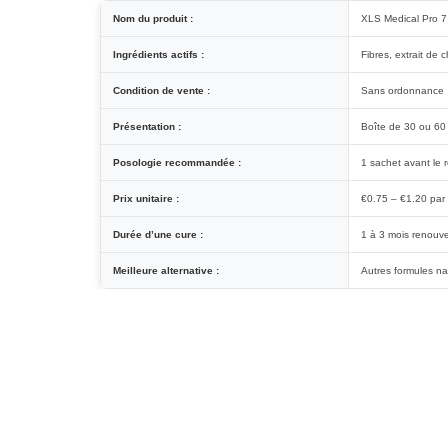
Nom du produit :
XLS Medical Pro 7
Ingrédients actifs :
Fibres, extrait de 
Condition de vente :
Sans ordonnance
Présentation :
Boîte de 30 ou 60
Posologie recommandée :
1 sachet avant le r
Prix unitaire :
€0.75 – €1.20 par
Durée d’une cure :
1 à 3 mois renouve
Meilleure alternative :
Autres formules na