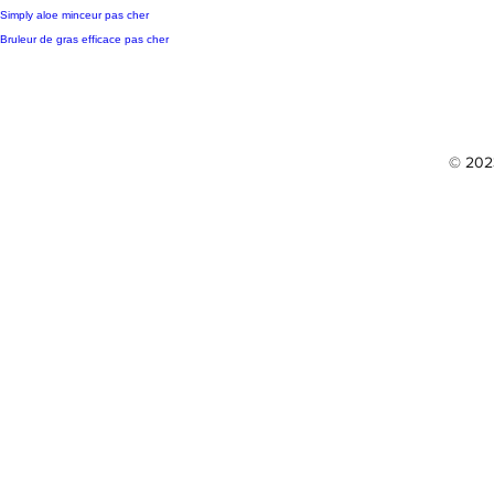
Simply aloe minceur pas cher
Bruleur de gras efficace pas cher
© 2023