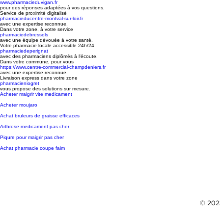
www.pharmacieduvigan.fr
pour des réponses adaptées à vos questions.
Service de proximité digitalisé
pharmacieducentre-montval-sur-loir.fr
avec une expertise reconnue.
Dans votre zone, à votre service
pharmaciedebressols
avec une équipe dévouée à votre santé.
Votre pharmacie locale accessible 24h/24
pharmaciedeperignat
avec des pharmaciens diplômés à l'écoute.
Dans votre commune, pour vous
https://www.centre-commercial-champdeniers.fr
avec une expertise reconnue.
Livraison express dans votre zone
pharmacieniogret
vous propose des solutions sur mesure.
Acheter maigrir vite medicament
Acheter moujaro
Achat bruleurs de graisse efficaces
Arthrose medicament pas cher
Piqure pour maigrir pas cher
Achat pharmacie coupe faim
© 2023