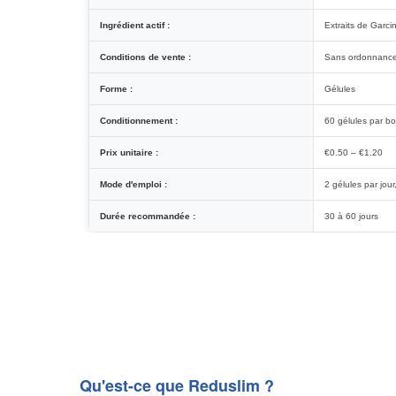
Ingrédient actif :
Extraits de Garc
Conditions de vente :
Sans ordonnanc
Forme :
Gélules
Conditionnement :
60 gélules par bo
Prix unitaire :
€0.50 – €1.20
Mode d'emploi :
2 gélules par jou
Durée recommandée :
30 à 60 jours
Qu'est-ce que Reduslim ?