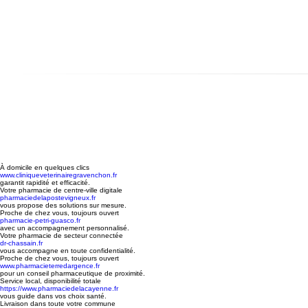
À domicile en quelques clics
www.cliniqueveterinairegravenchon.fr
garantit rapidité et efficacité.
Votre pharmacie de centre-ville digitale
pharmaciedelapostevigneux.fr
vous propose des solutions sur mesure.
Proche de chez vous, toujours ouvert
pharmacie-petri-guasco.fr
avec un accompagnement personnalisé.
Votre pharmacie de secteur connectée
dr-chassain.fr
vous accompagne en toute confidentialité.
Proche de chez vous, toujours ouvert
www.pharmacieterredargence.fr
pour un conseil pharmaceutique de proximité.
Service local, disponibilité totale
https://www.pharmaciedelacayenne.fr
vous guide dans vos choix santé.
Livraison dans toute votre commune