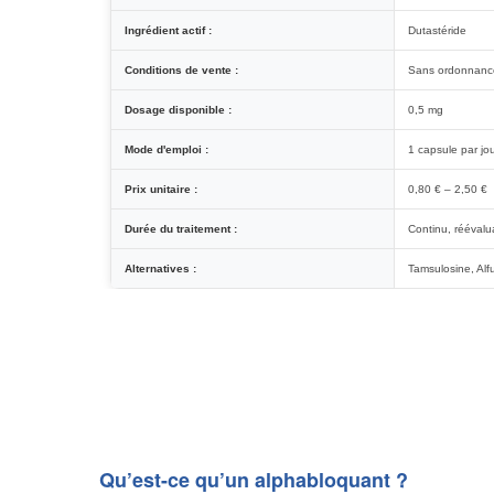
Ingrédient actif :
Dutastéride
Conditions de vente :
Sans ordonnanc
Dosage disponible :
0,5 mg
Mode d'emploi :
1 capsule par jo
Prix unitaire :
0,80 € – 2,50 €
Durée du traitement :
Continu, réévalu
Alternatives :
Tamsulosine, Alf
Qu’est-ce qu’un alphabloquant ?