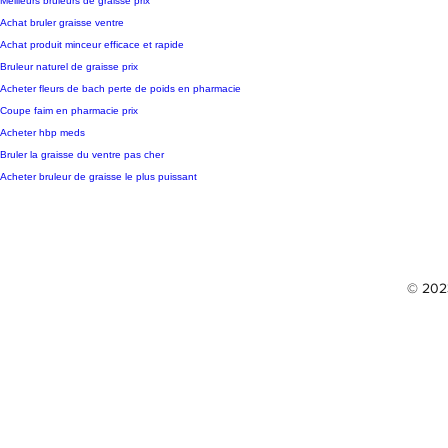
Meilleurs bruleurs de graisse prix
Achat bruler graisse ventre
Achat produit minceur efficace et rapide
Bruleur naturel de graisse prix
Acheter fleurs de bach perte de poids en pharmacie
Coupe faim en pharmacie prix
Acheter hbp meds
Bruler la graisse du ventre pas cher
Acheter bruleur de graisse le plus puissant
© 2023