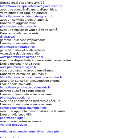
Service local disponible 24h/24
https://www.cliniqueveterinairegravenchon.fr
avec des conseils d'experts disponibles.
Votre officine en ligne de quartier
https://pharmaciedelapostevigneux.fr
avec un suivi rigoureux et attentif.
Dans votre agglomération
pharmacie-petri-guasco.fr
avec une équipe dévouée à votre santé.
Dans votre ville, sur le web
dr-chassain
garantit un service irréprochable.
Livraison dans votre ville
pharmacieterredargence
garantit qualité et confidentialité.
Accessible depuis votre ville
www.pharmaciedelacayenne.fr
avec une disponibilité et une écoute permanentes.
Livré directement chez vous
www.pharmacieduvigan.fr
vous accompagne avec bienveillance.
Dans votre commune, pour vous
https://pharmacieducentre-montval-sur-loir.fr
assure un conseil pharmaceutique expert.
Livré en ville sous 48h
https://www.pharmaciedebressols.fr
garantit qualité et confidentialité.
Livraison dans toute votre commune
pharmaciedeperignat
avec des pharmaciens diplômés à l'écoute.
Livraison dans toute votre commune
centre-commercial-champdeniers
avec une approche personnalisée de la santé.
Livré en ville sous 48h
pharmacieniogret
avec une expertise reconnue.
Acheter glycoclean
Arthrose et complements alimentaires prix