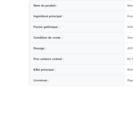
Nom du produit :
Mor
Ingrédient principal :
Extr
Forme galénique :
Gél
Condition de vente :
San
Dosage :
400
Prix unitaire estimé :
€0.
Effet principal :
Rédu
Livraison :
Rap