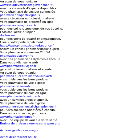
Au cœur de votre territoire
www.cliniqueveterinairegravenchon.fr
avec des conseils d'experts disponibles.
Votre pharmacie de secteur connectée
pharmaciedelapostevigneux
assure discrétion et professionnalisme.
Votre pharmacie de proximité en ligne
pharmacie-petri-guasco.fr
pour des soins respectueux de vos besoins.
Livraison locale et rapide
dr-chassain
pour des soins de qualité pharmaceutique.
Livré à votre porte rapidement
https://www.pharmacieterredargence.fr
assure un conseil pharmaceutique expert.
Votre pharmacie connectée 24h/24
pharmaciedelacayenne
avec des pharmaciens diplômés à l'écoute.
Dans votre ville, sur le web
www.pharmacieduvigan.fr
garantit professionnalisme et écoute.
Au cœur de votre quartier
pharmacieducentre-montval-sur-loir.fr
vous guide vers les bons produits.
Votre pharmacie de ville digitale
pharmaciedebressols
vous guide vers les bons produits.
Votre pharmacie du coin en ligne
www.pharmaciedeperignat.fr
avec un suivi rigoureux et attentif.
Votre pharmacie de ville digitale
www.centre-commercial-champdeniers.fr
pour des solutions adaptées à chacun.
Dans votre commune, pour vous
www.pharmacieniogret.fr
avec une équipe dévouée à votre santé.
Bruleur de graisse extreme sans sport prix
Acheter gelule pour maigrir
Achat deparasitant adulte