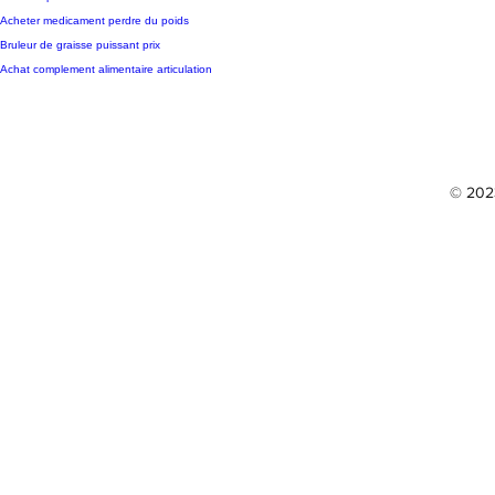
Acheter medicament perdre du poids
Bruleur de graisse puissant prix
Achat complement alimentaire articulation
© 2023