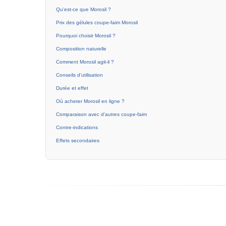
Qu'est-ce que Morosil ?
Prix des gélules coupe-faim Morosil
Pourquoi choisir Morosil ?
Composition naturelle
Comment Morosil agit-il ?
Conseils d’utilisation
Durée et effet
Où acheter Morosil en ligne ?
Comparaison avec d’autres coupe-faim
Contre-indications
Effets secondaires