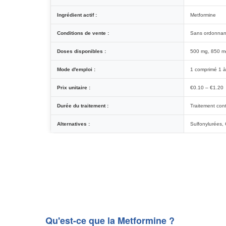
Ingrédient actif :
Metformine
Conditions de vente :
Sans ordonna
Doses disponibles :
500 mg, 850 m
Mode d'emploi :
1 comprimé 1 à 
Prix unitaire :
€0.10 – €1.20
Durée du traitement :
Traitement cont
Alternatives :
Sulfonylurées,
Qu'est-ce que la Metformine ?