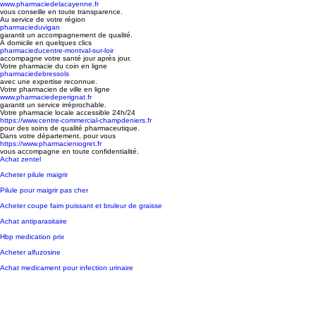
www.pharmaciedelacayenne.fr
vous conseille en toute transparence.
Au service de votre région
pharmacieduvigan
garantit un accompagnement de qualité.
À domicile en quelques clics
pharmacieducentre-montval-sur-loir
accompagne votre santé jour après jour.
Votre pharmacie du coin en ligne
pharmaciedebressols
avec une expertise reconnue.
Votre pharmacien de ville en ligne
www.pharmaciedeperignat.fr
garantit un service irréprochable.
Votre pharmacie locale accessible 24h/24
https://www.centre-commercial-champdeniers.fr
pour des soins de qualité pharmaceutique.
Dans votre département, pour vous
https://www.pharmacieniogret.fr
vous accompagne en toute confidentialité.
Achat zentel
Acheter pilule maigrir
Pilule pour maigrir pas cher
Acheter coupe faim puissant et bruleur de graisse
Achat antiparasitaire
Hbp medication prix
Acheter alfuzosine
Achat medicament pour infection urinaire