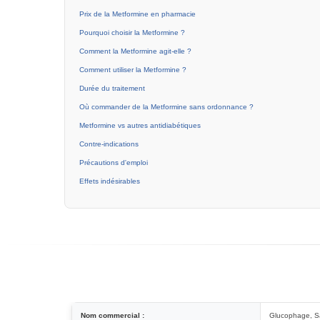
Prix de la Metformine en pharmacie
Pourquoi choisir la Metformine ?
Comment la Metformine agit-elle ?
Comment utiliser la Metformine ?
Durée du traitement
Où commander de la Metformine sans ordonnance ?
Metformine vs autres antidiabétiques
Contre-indications
Précautions d'emploi
Effets indésirables
Nom commercial :
Glucophage, S