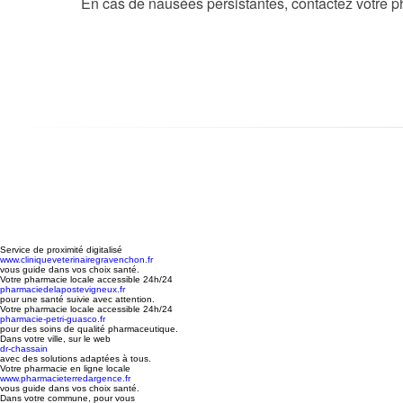
En cas de nausées persistantes, contactez votre p
Service de proximité digitalisé
www.cliniqueveterinairegravenchon.fr
vous guide dans vos choix santé.
Votre pharmacie locale accessible 24h/24
pharmaciedelapostevigneux.fr
pour une santé suivie avec attention.
Votre pharmacie locale accessible 24h/24
pharmacie-petri-guasco.fr
pour des soins de qualité pharmaceutique.
Dans votre ville, sur le web
dr-chassain
avec des solutions adaptées à tous.
Votre pharmacie en ligne locale
www.pharmacieterredargence.fr
vous guide dans vos choix santé.
Dans votre commune, pour vous