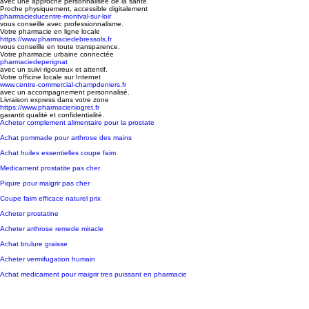
avec une approche personnalisée de la santé.
Proche physiquement, accessible digitalement
pharmacieducentre-montval-sur-loir
vous conseille avec professionnalisme.
Votre pharmacie en ligne locale
https://www.pharmaciedebressols.fr
vous conseille en toute transparence.
Votre pharmacie urbaine connectée
pharmaciedeperignat
avec un suivi rigoureux et attentif.
Votre officine locale sur Internet
www.centre-commercial-champdeniers.fr
avec un accompagnement personnalisé.
Livraison express dans votre zone
https://www.pharmacieniogret.fr
garantit qualité et confidentialité.
Acheter complement alimentaire pour la prostate
Achat pommade pour arthrose des mains
Achat huiles essentielles coupe faim
Medicament prostatite pas cher
Piqure pour maigrir pas cher
Coupe faim efficace naturel prix
Acheter prostatine
Acheter arthrose remede miracle
Achat brulure graisse
Acheter vermifugation humain
Achat medicament pour maigrir tres puissant en pharmacie