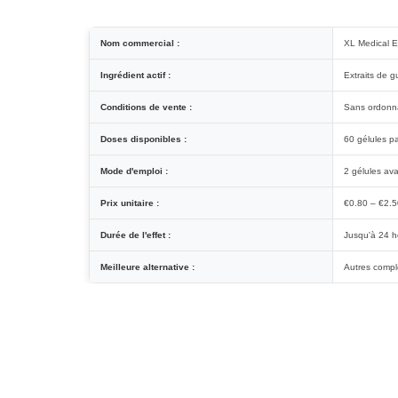
Nom commercial :
XL Medical E
Ingrédient actif :
Extraits de g
Conditions de vente :
Sans ordonn
Doses disponibles :
60 gélules pa
Mode d'emploi :
2 gélules ava
Prix unitaire :
€0.80 – €2.5
Durée de l'effet :
Jusqu'à 24 h
Meilleure alternative :
Autres compl