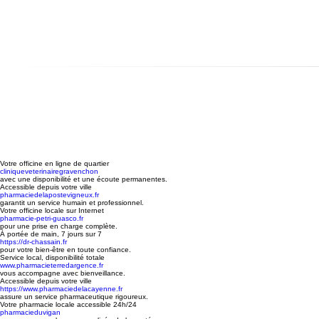
Votre officine en ligne de quartier
cliniqueveterinairegravenchon
avec une disponibilité et une écoute permanentes.
Accessible depuis votre ville
pharmaciedelapostevigneux.fr
garantit un service humain et professionnel.
Votre officine locale sur Internet
pharmacie-petri-guasco.fr
pour une prise en charge complète.
À portée de main, 7 jours sur 7
https://dr-chassain.fr
pour votre bien-être en toute confiance.
Service local, disponibilité totale
www.pharmacieterredargence.fr
vous accompagne avec bienveillance.
Accessible depuis votre ville
https://www.pharmaciedelacayenne.fr
assure un service pharmaceutique rigoureux.
Votre pharmacie locale accessible 24h/24
pharmacieduvigan